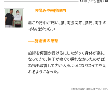
A.H様（60代/主婦）
chat
お悩みや来院理由
肩こり背中が痛い、腰、両股関節、膝痛、両手の
ばね指がつらい
施術後の感想
施術を何回か受けるにしたがって身体が楽に
なってきて、包丁が痛くて握れなかったのがば
ね指も改善して力が入るようになりスイカを切
れるようになった。
※施術効果には個人差があります。