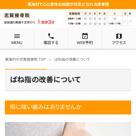
東海村で心と身体の両面が元気になれる接骨院
menu
phone
event_available
map
MENU
電話する
WEB予約
アクセス
東海村の志賀接骨院 TOP
ばね指の改善について
chevron_right
ばね指の改善について
指に強い痛みはありませんか