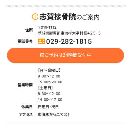
志賀接骨院
info_outline
のご案内
〒319-1112
住所
茨城県那珂郡東海村大字村松４２５−３
029-282-1815
contact_phone
電話番号
ご予約は24時間受付中
event_available
【月～金曜日】
8：30～12：00
15：00～20：00
営業時間
【土曜日】
8：30～12：00
14：00～17：00
休業日
日曜日・祝日
アクセス
東海駅から車で5分