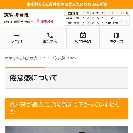
東海村で心と身体の両面が元気になれる接骨院
menu
phone
event_available
map
MENU
電話する
WEB予約
アクセス
東海村の志賀接骨院 TOP
倦怠感について
chevron_right
倦怠感について
倦怠感が続き、生活の質まで下がっていません
か