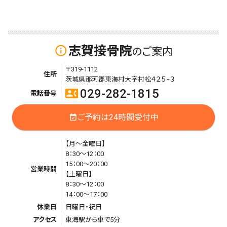
志賀接骨院
info_outline
のご案内
〒319-1112
住所
茨城県那珂郡東海村大字村松４２５−３
029-282-1815
contact_phone
電話番号
ご予約は24時間受付中
event_available
【月～金曜日】
8：30～12：00
15：00～20：00
営業時間
【土曜日】
8：30～12：00
14：00～17：00
休業日
日曜日・祝日
アクセス
東海駅から車で5分